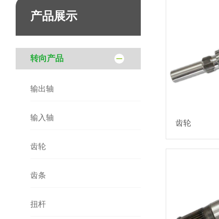
产品展示
转向产品
输出轴
输入轴
齿轮
齿轮
齿条
扭杆