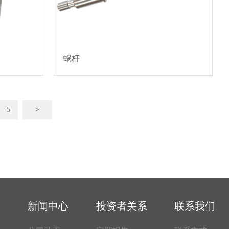
蜗杆
5
>
新闻中心
投资者关系
联系我们